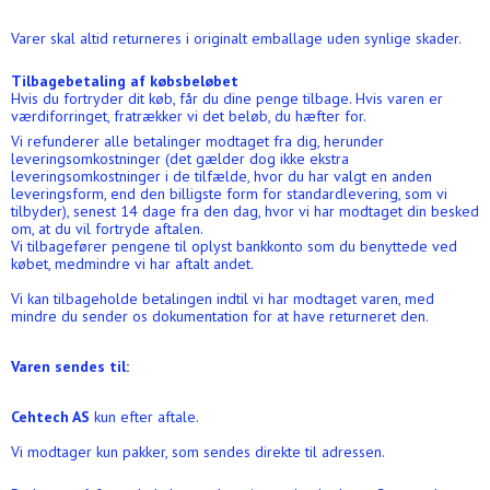
Varer skal altid returneres i originalt emballage uden synlige skader.
Tilbagebetaling af købsbeløbet
Hvis du fortryder dit køb, får du dine penge tilbage. Hvis varen er
værdiforringet, fratrækker vi det beløb, du hæfter for.
Vi refunderer alle betalinger modtaget fra dig, herunder
leveringsomkostninger (det gælder dog ikke ekstra
leveringsomkostninger i de tilfælde, hvor du har valgt en anden
leveringsform, end den billigste form for standardlevering, som vi
tilbyder), senest 14 dage fra den dag, hvor vi har modtaget din besked
om, at du vil fortryde aftalen.
Vi tilbagefører pengene til oplyst bankkonto som du benyttede ved
købet, medmindre vi har aftalt andet.
Vi kan tilbageholde betalingen indtil vi har modtaget varen, med
mindre du sender os dokumentation for at have returneret den.
Varen sendes til:
Cehtech AS
kun efter aftale.
Vi modtager kun pakker, som sendes direkte til adressen.