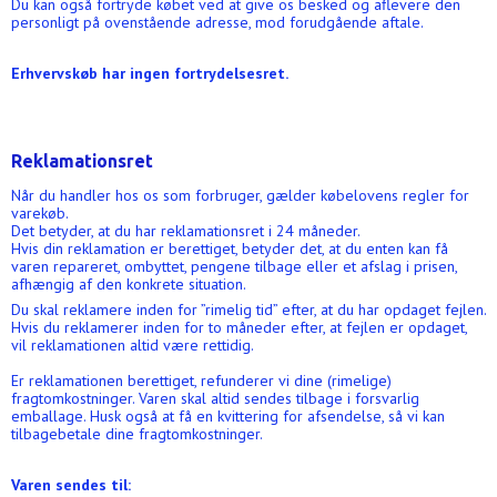
Du kan også fortryde købet ved at give os besked og aflevere den
personligt på ovenstående adresse, mod forudgående aftale.
Erhvervskøb har ingen fortrydelsesret.
Reklamationsret
Når du handler hos os som forbruger, gælder købelovens regler for
varekøb.
Det betyder, at du har reklamationsret i 24 måneder.
Hvis din reklamation er berettiget, betyder det, at du enten kan få
varen repareret, ombyttet, pengene tilbage eller et afslag i prisen,
afhængig af den konkrete situation.
Du skal reklamere inden for ”rimelig tid” efter, at du har opdaget fejlen.
Hvis du reklamerer inden for to måneder efter, at fejlen er opdaget,
vil reklamationen altid være rettidig.
Er reklamationen berettiget, refunderer vi dine (rimelige)
fragtomkostninger. Varen skal altid sendes tilbage i forsvarlig
emballage. Husk også at få en kvittering for afsendelse, så vi kan
tilbagebetale dine fragtomkostninger.
Varen sendes til: