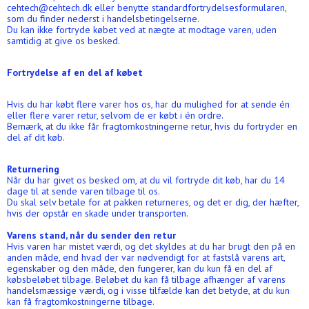
cehtech@cehtech.dk eller benytte standardfortrydelsesformularen,
som du finder nederst i handelsbetingelserne.
Du kan ikke fortryde købet ved at nægte at modtage varen, uden
samtidig at give os besked.
Fortrydelse af en del af købet
Hvis du har købt flere varer hos os, har du mulighed for at sende én
eller flere varer retur, selvom de er købt i én ordre.
Bemærk, at du ikke får fragtomkostningerne retur, hvis du fortryder en
del af dit køb.
Returnering
Når du har givet os besked om, at du vil fortryde dit køb, har du 14
dage til at sende varen tilbage til os.
Du skal selv betale for at pakken returneres, og det er dig, der hæfter,
hvis der opstår en skade under transporten.
Varens stand, når du sender den retur
Hvis varen har mistet værdi, og det skyldes at du har brugt den på en
anden måde, end hvad der var nødvendigt for at fastslå varens art,
egenskaber og den måde, den fungerer, kan du kun få en del af
købsbeløbet tilbage. Beløbet du kan få tilbage afhænger af varens
handelsmæssige værdi, og i visse tilfælde kan det betyde, at du kun
kan få fragtomkostningerne tilbage.