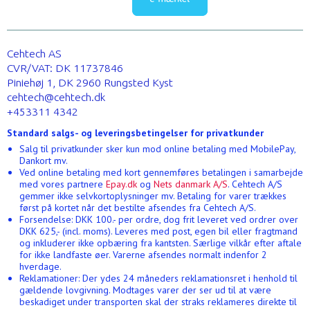
Cehtech AS
CVR/VAT: DK 11737846
Piniehøj 1, DK 2960 Rungsted Kyst
cehtech@cehtech.dk
+453311 4342
Standard salgs- og leveringsbetingelser for privatkunder
Salg til privatkunder sker kun mod online betaling med MobilePay,
Dankort mv.
Ved online betaling med kort gennemføres betalingen i samarbejde
med vores partnere
Epay.dk
og
Nets danmark A/S
. Cehtech A/S
gemmer ikke selvkortoplysninger mv. Betaling for varer trækkes
først på kortet når det bestilte afsendes fra Cehtech A/S.
Forsendelse: DKK 100.- per ordre, dog frit leveret ved ordrer over
DKK 625,- (incl. moms). Leveres med post, egen bil eller fragtmand
og inkluderer ikke opbæring fra kantsten. Særlige vilkår efter aftale
for ikke landfaste øer. Varerne afsendes normalt indenfor 2
hverdage.
Reklamationer: Der ydes 24 måneders reklamationsret i henhold til
gældende lovgivning. Modtages varer der ser ud til at være
beskadiget under transporten skal der straks reklameres direkte til