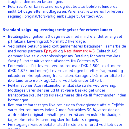
fragtmanden inden kvitteringen.
Returret: Varer kan returneres og det betalte beløb refunderes
indtil 14 dage efter modtagelsen. Varer skal returneres for købers
regning i original/forsvarlig emballage til Cehtech A/S.
Standard salgs- og leveringsbetingelser for erhverskunder
Betalingsbetingelser: 20 dage netto med mindre andet er angivet
på faktura. Leveringstid: Normalt 2 hverdage.
Ved online betaling med kort gennemføres betalingen i samarbejde
med vores partnere
Epay.dk
og
Nets danmark A/S
. Cehtech A/S
gemmer ikke selv kortoplysninger mv. Betaling for varer trækkes
først på kortet når varene afsendes fra Cehtech A/S.
Forsendelse: Frit leveret ved ordrer over DKK 1.500,- excl. moms
(DKK 1.875,- incl moms). Leveres med egen bil eller fragtmand og
inkluderer ikke opbæring fra kantsten. Særlige vilkår efter aftale for
ikke landfaste øer. Fragt 125 kr ved køb under 1875 kr.
Reklamationer: Alle reklamationer skal ske straks ved levering.
Modtages varer der ser ud til at være beskadiget under
transporten skal der straks reklameres direkte til fragtmanden inden
kvitteringen.
Returvarer: Varer tages ikke retur uden forudgående aftale. Fejlfrie
varer der returneres inden 2 mdr. fratrækkes 30 %, varer der er
ældre, ikke i original emballage eller på anden måde beskadiget
tages ikke retur. Returnering sker for købers regning.
Førstegangs kunder betaler altid første ordre forud ved køb over