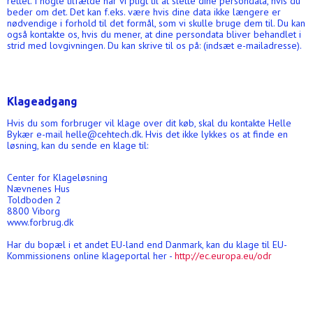
rettet. I nogle tilfælde har vi pligt til at slette dine persondata, hvis du
beder om det. Det kan f.eks. være hvis dine data ikke længere er
nødvendige i forhold til det formål, som vi skulle bruge dem til. Du kan
også kontakte os, hvis du mener, at dine persondata bliver behandlet i
strid med lovgivningen. Du kan skrive til os på: (indsæt e-mailadresse).
Klageadgang
Hvis du som forbruger vil klage over dit køb, skal du kontakte Helle
Bykær e-mail helle@cehtech.dk. Hvis det ikke lykkes os at finde en
løsning, kan du sende en klage til:
Center for Klageløsning
Nævnenes Hus
Toldboden 2
8800 Viborg
www.forbrug.dk
Har du bopæl i et andet EU-land end Danmark, kan du klage til EU-
Kommissionens online klageportal her -
http://ec.europa.eu/odr