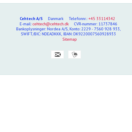
Cehtech A/S
Danmark
Telefonnr.
:
+45 33114342
E-mail
:
cehtech@cehtech.dk
CVR-nummer
:
11737846
Bankoplysninger
:
Nordea A/S, Konto: 2229 - 7560 928 933,
SWIFT/BIC: NDEADKKK, IBAN: DK9220007560928933
Sitemap