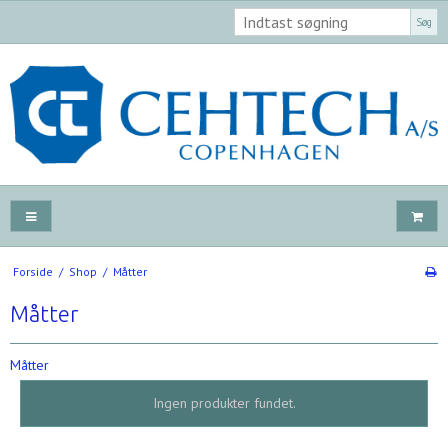
Søg
Forside
/
Shop
/
Måtter
Måtter
Måtter
Ingen produkter fundet.