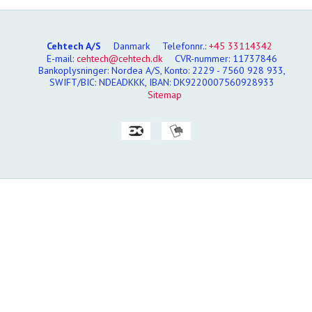
Cehtech A/S
Danmark
Telefonnr.
:
+45 33114342
E-mail
:
cehtech@cehtech.dk
CVR-nummer
:
11737846
Bankoplysninger
:
Nordea A/S, Konto: 2229 - 7560 928 933,
SWIFT/BIC: NDEADKKK, IBAN: DK9220007560928933
Sitemap