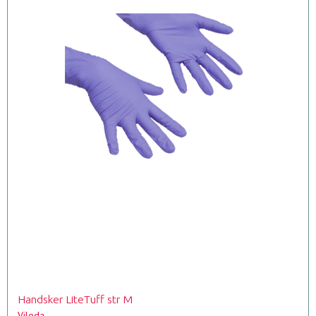
Handsker LiteTuff str M
Vileda