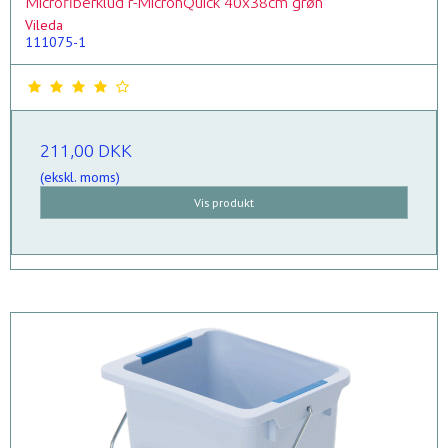
Microfiberklud r-MicronQuick 40x38cm grøn
Vileda
111075-1
211,00 DKK
(ekskl. moms)
Vis produkt