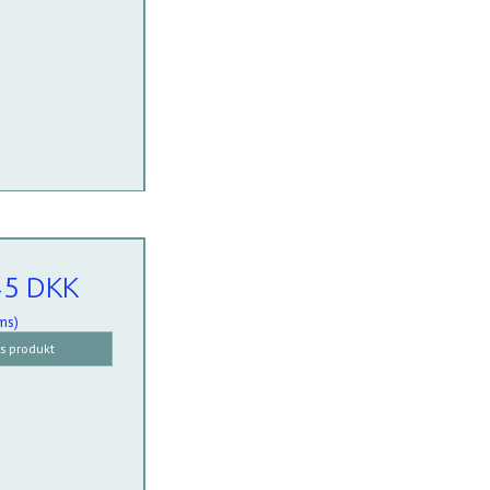
45 DKK
ms)
is produkt