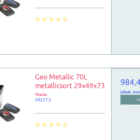
Geo Metallic 70L
984,
metallicsort 29x49x73
(ekskl. mo
Vileda
20227-2
V