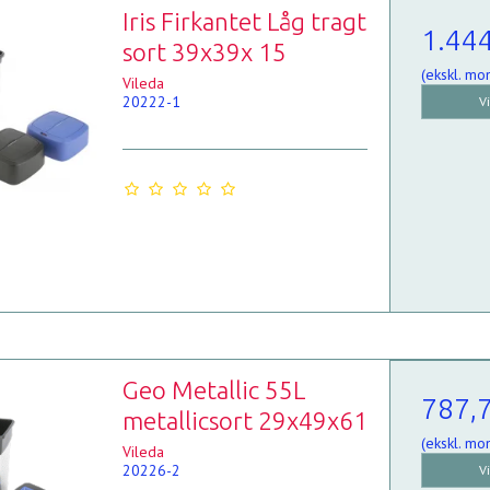
Iris Firkantet Låg tragt
1.44
sort 39x39x 15
(ekskl. mo
Vileda
20222-1
V
Geo Metallic 55L
787,
metallicsort 29x49x61
(ekskl. mo
Vileda
20226-2
V