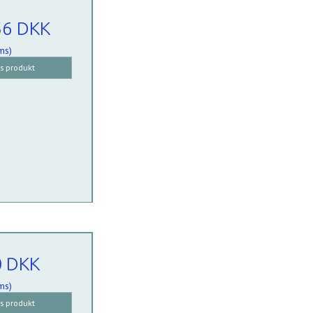
56 DKK
ms)
is produkt
0 DKK
ms)
is produkt