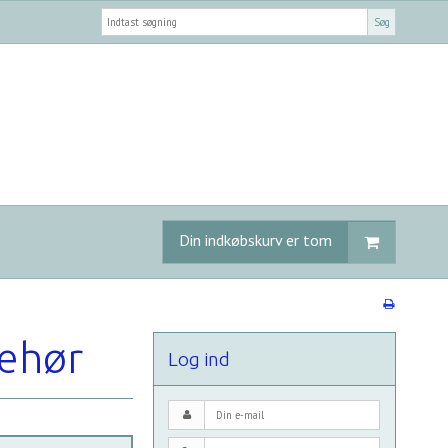
Søg
Din indkøbskurv er tom
behør
Log ind