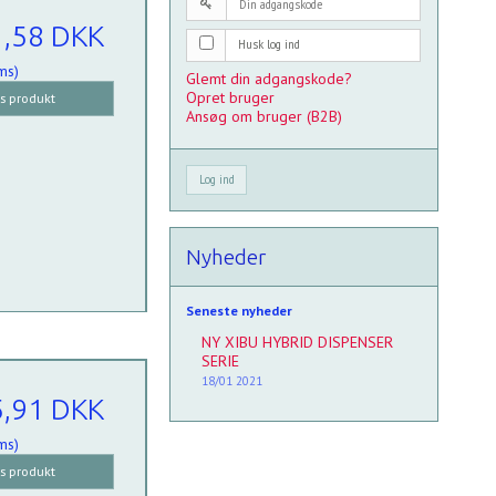
1,58 DKK
Husk log ind
ms)
Glemt din adgangskode?
Opret bruger
is produkt
Ansøg om bruger (B2B)
Log ind
Nyheder
Seneste nyheder
NY XIBU HYBRID DISPENSER
SERIE
18/01 2021
5,91 DKK
ms)
is produkt