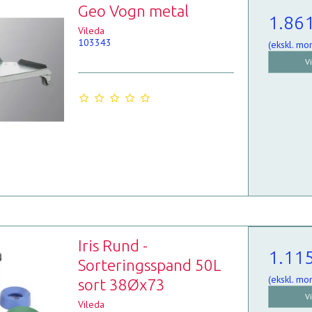
Geo Vogn metal
1.86
Vileda
103343
(ekskl. mo
V
Iris Rund -
1.11
Sorteringsspand 50L
(ekskl. mo
sort 38Øx73
V
Vileda