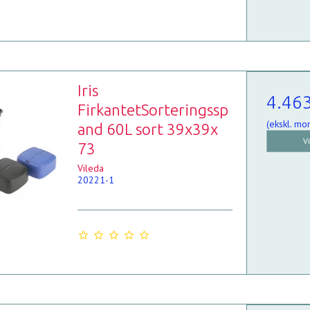
Iris
4.46
FirkantetSorteringssp
(ekskl. mo
and 60L sort 39x39x
V
73
Vileda
20221-1