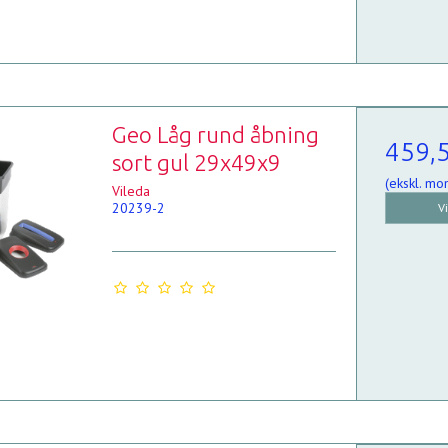
Geo Låg rund åbning
459,
sort gul 29x49x9
(ekskl. mo
Vileda
20239-2
V