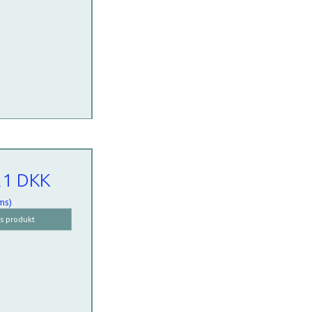
21 DKK
ms)
is produkt