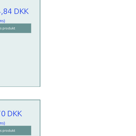
4,84 DKK
ms)
is produkt
70 DKK
ms)
is produkt