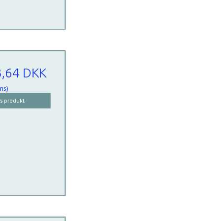
3,64 DKK
ms)
is produkt