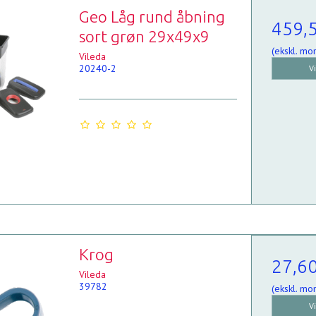
Geo Låg rund åbning
459,
sort grøn 29x49x9
(ekskl. mo
Vileda
20240-2
V
Krog
27,6
Vileda
39782
(ekskl. mo
V