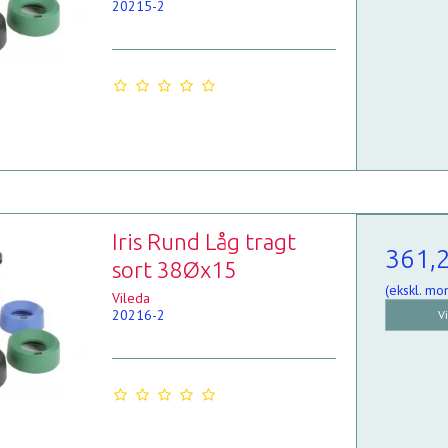
20215-2
Iris Rund Låg tragt
361,
sort 38Øx15
(ekskl. mo
Vileda
20216-2
V